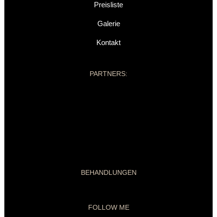
Preisliste
Galerie
Kontakt
PARTNERS:
BEHANDLUNGEN
FOLLOW ME